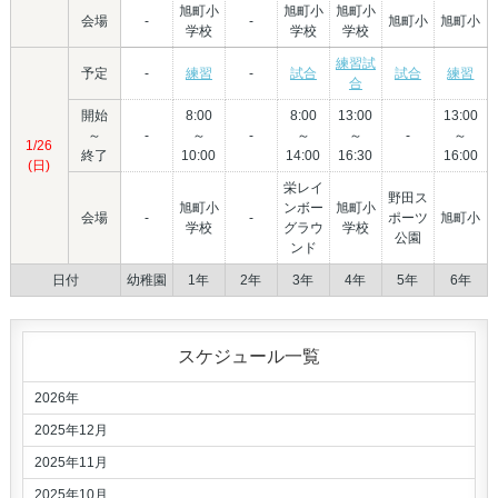
旭町小
旭町小
旭町小
会場
-
-
旭町小
旭町小
学校
学校
学校
練習試
予定
-
練習
-
試合
試合
練習
合
開始
8:00
8:00
13:00
13:00
～
-
～
-
～
～
-
～
1/26
終了
10:00
14:00
16:30
16:00
(日)
栄レイ
野田ス
旭町小
ンボー
旭町小
会場
-
-
ポーツ
旭町小
学校
グラウ
学校
公園
ンド
日付
幼稚園
1年
2年
3年
4年
5年
6年
スケジュール一覧
2026年
2025年12月
2025年11月
2025年10月