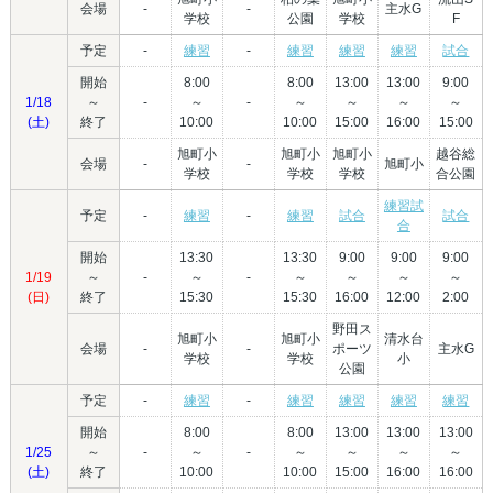
会場
-
-
主水G
学校
公園
学校
F
予定
-
練習
-
練習
練習
練習
試合
開始
8:00
8:00
13:00
13:00
9:00
1/18
～
-
～
-
～
～
～
～
(土)
終了
10:00
10:00
15:00
16:00
15:00
旭町小
旭町小
旭町小
越谷総
会場
-
-
旭町小
学校
学校
学校
合公園
練習試
予定
-
練習
-
練習
試合
試合
合
開始
13:30
13:30
9:00
9:00
9:00
1/19
～
-
～
-
～
～
～
～
(日)
終了
15:30
15:30
16:00
12:00
2:00
野田ス
旭町小
旭町小
清水台
会場
-
-
ポーツ
主水G
学校
学校
小
公園
予定
-
練習
-
練習
練習
練習
練習
開始
8:00
8:00
13:00
13:00
13:00
1/25
～
-
～
-
～
～
～
～
(土)
終了
10:00
10:00
15:00
16:00
16:00