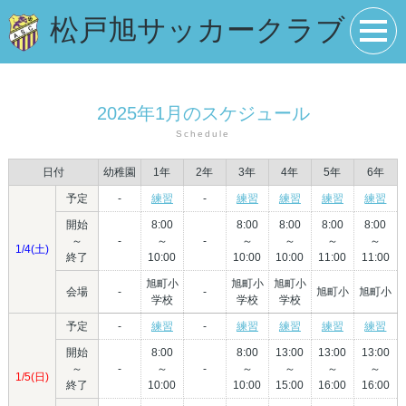
松戸旭サッカークラブ
2025年1月のスケジュール
Schedule
日付
幼稚園
1年
2年
3年
4年
5年
6年
予定
-
練習
-
練習
練習
練習
練習
開始
8:00
8:00
8:00
8:00
8:00
～
-
～
-
～
～
～
～
1/4(土)
終了
10:00
10:00
10:00
11:00
11:00
旭町小
旭町小
旭町小
会場
-
-
旭町小
旭町小
学校
学校
学校
予定
-
練習
-
練習
練習
練習
練習
開始
8:00
8:00
13:00
13:00
13:00
～
-
～
-
～
～
～
～
1/5(日)
終了
10:00
10:00
15:00
16:00
16:00