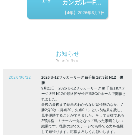
1-9
カンガルーFC B
【4年】2026年6月7日
お知らせ
What's New
2026/06/22
2026 U-12サッカーリーグ in千葉 1st 3部 N12　優
勝
9月21日　2026 U-12サッカーリーグ in 千葉1stステ
ージ 3部 N12の最終節が松戸旭SCのホームで開催さ
れました。

最後の最後まで結果のわからない緊張感のなか、7
勝2分0敗（得点20、失点0！）という結果を残し、
見事優勝することができました。そして目標である
2部昇格！！チーム一丸となって戦った素晴らしい
結果です。後期の2ndステージでも持てる力を発揮
して頑張ります。応援よろしくお願いします。