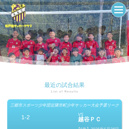
最近の試合結果
List of Results
三郷市スポーツ少年団近隣市町少年サッカー大会予選リーグ
VS
1-2
越谷ＰＣ