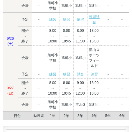
旭町小
会場
-
旭町小
旭町小
旭町小
-
-
学校
練習試
予定
-
練習
練習
練習
-
-
合
開始
8:00
8:00
8:00
13:00
～
-
～
～
～
～
-
-
9/26
終了
10:00
10:45
11:00
16:00
(土)
流山ス
旭町小
ポーツ
会場
-
旭町小
旭町小
-
-
学校
フィー
ルド
予定
-
練習
練習
試合
練習
-
-
開始
8:00
8:00
9:00
13:00
9/27
～
-
～
～
～
～
-
-
(日)
終了
10:00
10:45
12:00
16:00
旭町小
会場
-
旭町小
主水G
旭町小
-
-
学校
日付
幼稚園
1年
2年
3年
4年
5年
6年