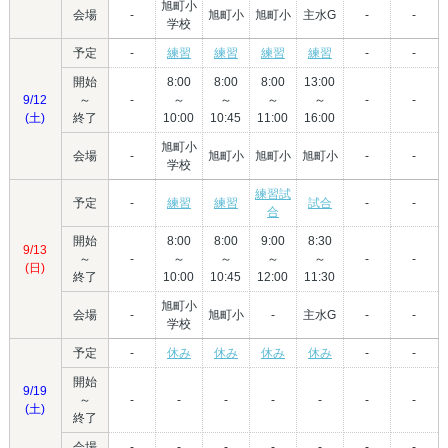
旭町小
会場
-
旭町小
旭町小
主水G
-
-
学校
予定
-
練習
練習
練習
練習
-
-
開始
8:00
8:00
8:00
13:00
9/12
～
-
～
～
～
～
-
-
(土)
終了
10:00
10:45
11:00
16:00
旭町小
会場
-
旭町小
旭町小
旭町小
-
-
学校
練習試
予定
-
練習
練習
試合
-
-
合
開始
8:00
8:00
9:00
8:30
9/13
～
-
～
～
～
～
-
-
(日)
終了
10:00
10:45
12:00
11:30
旭町小
会場
-
旭町小
-
主水G
-
-
学校
予定
-
休み
休み
休み
休み
-
-
開始
9/19
～
-
-
-
-
-
-
-
(土)
終了
会場
-
-
-
-
-
-
-