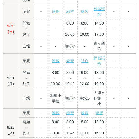
練習試
予定
-
休み
練習
練習
-
-
合
開始
8:00
8:00
14:00
9/20
～
-
-
～
～
～
-
-
(日)
終了
10:00
10:00
17:00
古ヶ崎
会場
-
-
旭町小
-
-
-
G
練習試
予定
-
練習
練習
試合
-
-
合
開始
8:00
8:00
9:00
13:00
9/21
～
-
～
～
～
～
-
-
(月)
終了
10:00
10:45
12:00
16:00
大津ヶ
旭町小
会場
-
旭町小
主水G
丘第一
-
-
学校
小
予定
-
練習
練習
練習
練習
-
-
開始
8:00
8:00
8:00
13:00
9/22
～
-
～
～
～
～
-
-
(火)
終了
10:00
10:45
11:00
16:00