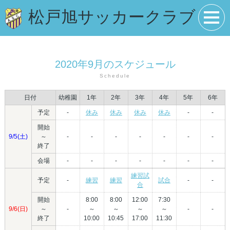
松戸旭サッカークラブ
2020年9月のスケジュール
Schedule
日付
幼稚園
1年
2年
3年
4年
5年
6年
予定
-
休み
休み
休み
休み
-
-
開始
9/5(土)
～
-
-
-
-
-
-
-
終了
会場
-
-
-
-
-
-
-
練習試
予定
-
練習
練習
試合
-
-
合
開始
8:00
8:00
12:00
7:30
9/6(日)
～
-
～
～
～
～
-
-
終了
10:00
10:45
17:00
11:30