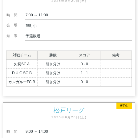
2025年9月20日(土)
時間
7:00 ～ 11:00
会場
旭町小
結果
予選敗退
対戦チーム
勝敗
スコア
備考
矢切SC A
引き分け
0 - 0
D.U.C SC B
引き分け
1 - 1
カンガルーFC B
引き分け
0 - 0
6年生
松戸リーグ
2025年9月20日(土)
時間
9:00 ～ 14:00