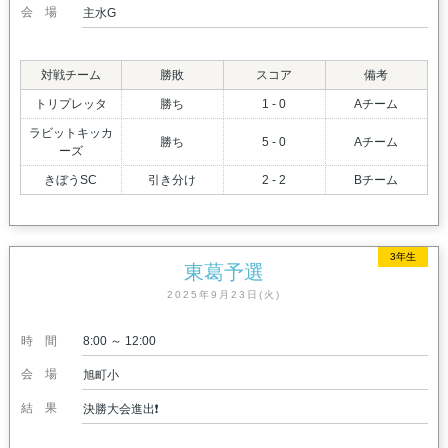
会場
主水G
対戦チーム
勝敗
スコア
備考
トリプレッタ
勝ち
1 - 0
Aチーム
ラビットキッカ
勝ち
5 - 0
Aチーム
ーズ
きぼうSC
引き分け
2 - 2
Bチーム
3年生
東葛予選
2025年9月23日(火)
時間
8:00 ～ 12:00
会場
旭町小
結果
決勝大会進出❗