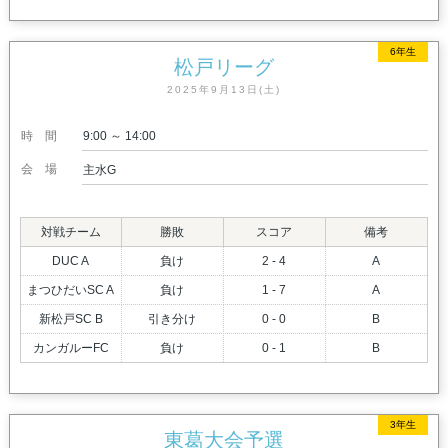
6年生
松戸リーグ
2025年9月13日(土)
時間
9:00 ～ 14:00
会場
主水G
対戦チーム
勝敗
スコア
備考
DUC A
負け
2 - 4
A
まつひだいSC A
負け
1 - 7
A
新松戸SC B
引き分け
0 - 0
B
カンガルーFC
負け
0 - 1
B
3年生
東葛大会予選