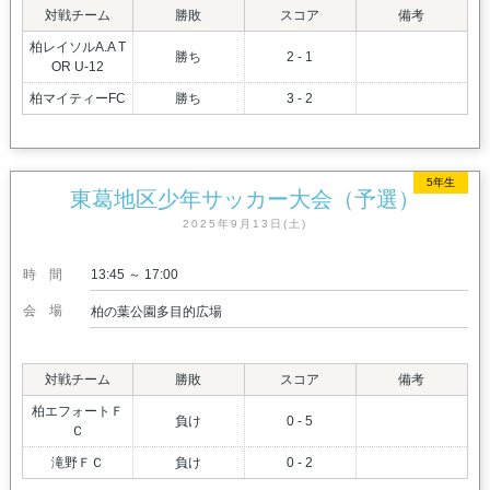
対戦チーム
勝敗
スコア
備考
柏レイソルA.A T
勝ち
2 - 1
OR U-12
柏マイティーFC
勝ち
3 - 2
5年生
東葛地区少年サッカー大会（予選）
2025年9月13日(土)
時間
13:45 ～ 17:00
会場
柏の葉公園多目的広場
対戦チーム
勝敗
スコア
備考
柏エフォートＦ
負け
0 - 5
Ｃ
滝野ＦＣ
負け
0 - 2