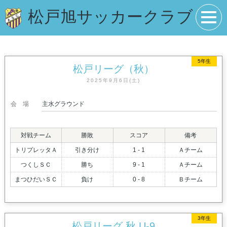
松戸旭サッカークラブ
5年生
松戸リーグ（秋）
2025年9月6日(土)
会場
主水グラウンド
対戦チーム
勝敗
スコア
備考
トリプレッタＡ
引き分け
1 - 1
Ａチーム
つくしＳＣ
勝ち
9 - 1
Ａチーム
まつひだいＳＣ
負け
0 - 8
Ｂチーム
3年生
松戸リーグ 秋 U-9