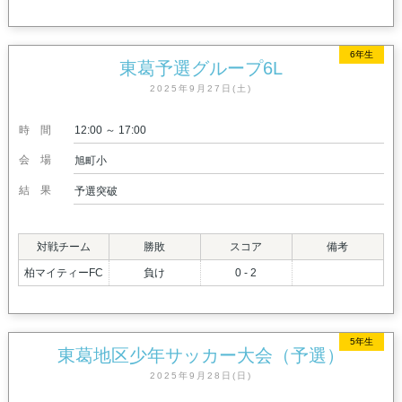
6年生
東葛予選グループ6L
2025年9月27日(土)
時間
12:00 ～ 17:00
会場
旭町小
結果
予選突破
対戦チーム
勝敗
スコア
備考
柏マイティーFC
負け
0 - 2
5年生
東葛地区少年サッカー大会（予選）
2025年9月28日(日)