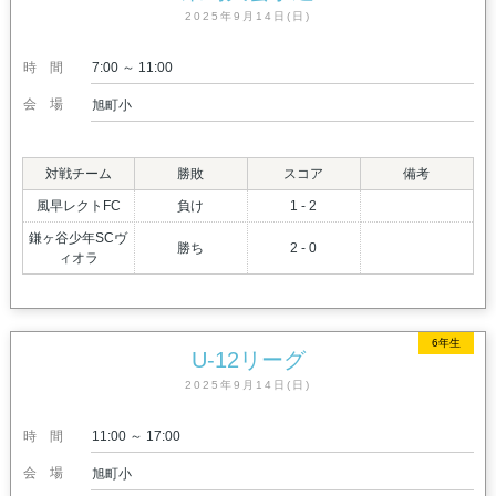
2025年9月14日(日)
時間
7:00 ～ 11:00
会場
旭町小
対戦チーム
勝敗
スコア
備考
風早レクトFC
負け
1 - 2
鎌ヶ谷少年SCヴ
勝ち
2 - 0
ィオラ
6年生
U-12リーグ
2025年9月14日(日)
時間
11:00 ～ 17:00
会場
旭町小