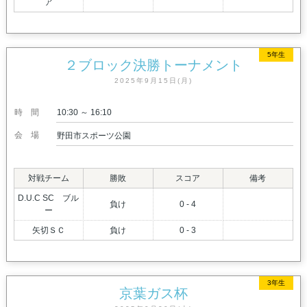
ア
5年生
２ブロック決勝トーナメント
2025年9月15日(月)
時間
10:30 ～ 16:10
会場
野田市スポーツ公園
対戦チーム
勝敗
スコア
備考
D.U.C SC ブル
負け
0 - 4
ー
矢切ＳＣ
負け
0 - 3
3年生
京葉ガス杯