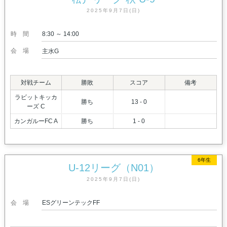
2025年9月7日(日)
時間
8:30 ～ 14:00
会場
主水G
対戦チーム
勝敗
スコア
備考
ラビットキッカ
勝ち
13 - 0
ーズ C
カンガルーFC A
勝ち
1 - 0
6年生
U-12リーグ（N01）
2025年9月7日(日)
会場
ESグリーンテックFF