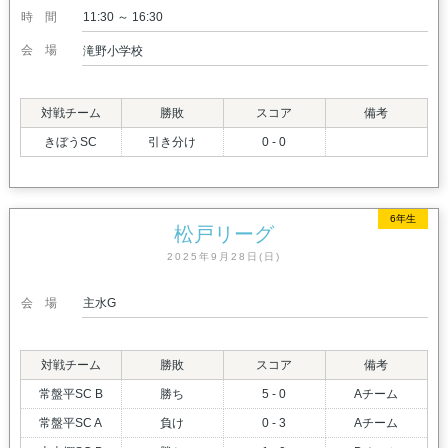
時間
11:30 ～ 16:30
会場
滝野小学校
対戦チーム
勝敗
スコア
備考
きぼうSC
引き分け
0 - 0
6年生
松戸リーグ
2025年9月28日(日)
会場
主水G
対戦チーム
勝敗
スコア
備考
常盤平SC B
勝ち
5 - 0
Aチーム
常盤平SC A
負け
0 - 3
Aチーム