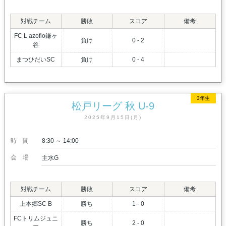
対戦チーム
勝敗
スコア
備考
FC L azofio鎌ヶ
負け
0 - 2
谷
まつひだいSC
負け
0 - 4
3年生
松戸リーグ 秋 U-9
2025年9月15日(月)
時間
8:30 ～ 14:00
会場
主水G
対戦チーム
勝敗
スコア
備考
上本郷SC B
勝ち
1 - 0
FCトリムジュニ
勝ち
2 - 0