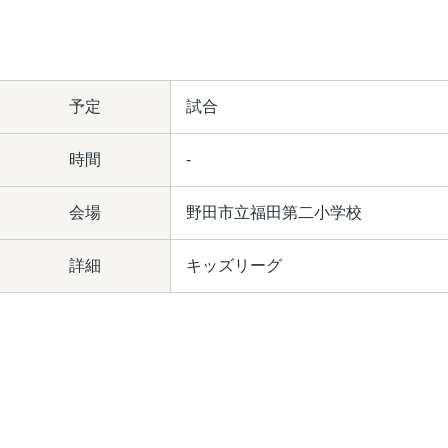
予定
試合
時間
-
会場
野田市立福田第二小学校
詳細
キッズリーグ